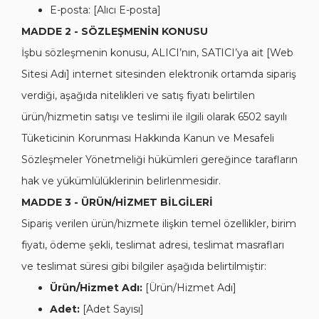
E-posta: [Alıcı E-posta]
MADDE 2 - SÖZLEŞMENİN KONUSU
İşbu sözleşmenin konusu, ALICI’nın, SATICI’ya ait [Web
Sitesi Adı] internet sitesinden elektronik ortamda sipariş
verdiği, aşağıda nitelikleri ve satış fiyatı belirtilen
ürün/hizmetin satışı ve teslimi ile ilgili olarak 6502 sayılı
Tüketicinin Korunması Hakkında Kanun ve Mesafeli
Sözleşmeler Yönetmeliği hükümleri gereğince tarafların
hak ve yükümlülüklerinin belirlenmesidir.
MADDE 3 - ÜRÜN/HİZMET BİLGİLERİ
Sipariş verilen ürün/hizmete ilişkin temel özellikler, birim
fiyatı, ödeme şekli, teslimat adresi, teslimat masrafları
ve teslimat süresi gibi bilgiler aşağıda belirtilmiştir:
Ürün/Hizmet Adı:
[Ürün/Hizmet Adı]
Adet:
[Adet Sayısı]