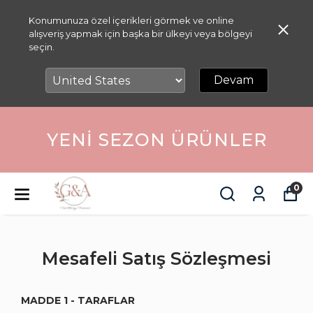
Konumunuza özel içerikleri görmek ve online
alışveriş yapmak için başka bir ülkeyi veya bölgeyi
seçin.
Devam
ÜYELERE ÖZEL
İNDIRIMLER
0
Mesafeli Satış Sözleşmesi
MADDE 1 - TARAFLAR