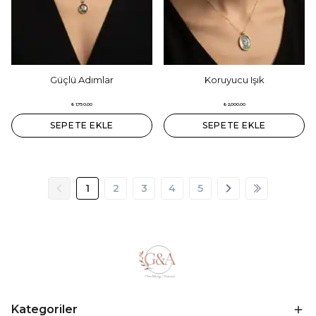
Güçlü Adımlar
Koruyucu Işık
₺ 1,750.00
₺ 2,000.00
SEPETE EKLE
SEPETE EKLE
1
2
3
4
5
Kategoriler