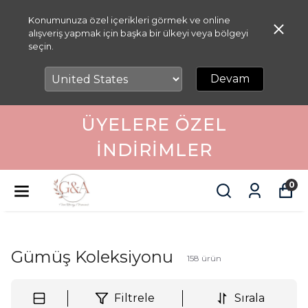
Konumunuza özel içerikleri görmek ve online
alışveriş yapmak için başka bir ülkeyi veya bölgeyi
seçin.
Devam
ÜYELERE ÖZEL
İNDIRIMLER
0
Anasayfa
Kadın
Gümüş Koleksiyonu
Gümüş Koleksiyonu
158
ürün
Filtrele
Sırala