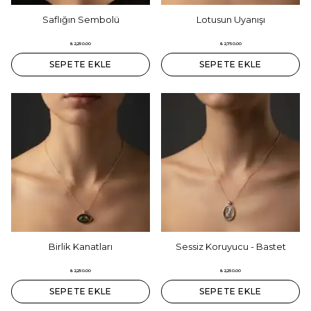
Saflığın Sembolü
Lotusun Uyanışı
₺ 2,250.00
₺ 2,750.00
SEPETE EKLE
SEPETE EKLE
Birlik Kanatları
Sessiz Koruyucu - Bastet
₺ 2,250.00
₺ 2,250.00
SEPETE EKLE
SEPETE EKLE